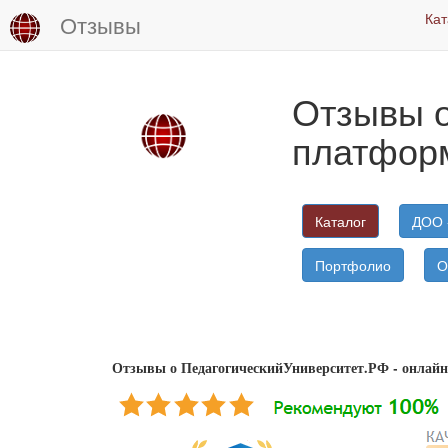
Кат
Отзывы
Отзывы о
платфор
Каталог
ДОО 
Портфолио
О
Отзывы о ПедагогическийУниверситет.РФ - онлайн