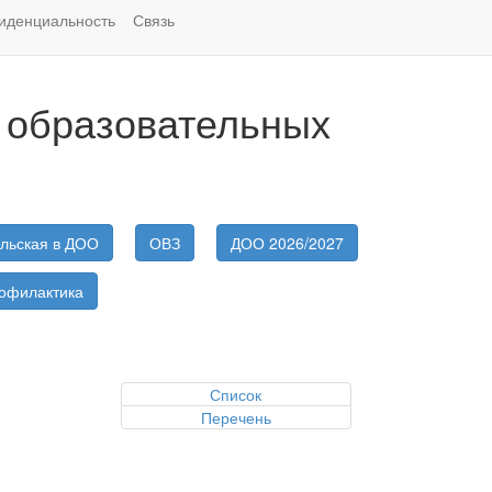
иденциальность
Связь
 образовательных
льская в ДОО
ОВЗ
ДОО 2026/2027
офилактика
Список
Перечень