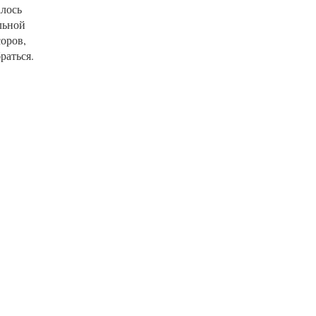
алось
льной
оров,
раться.