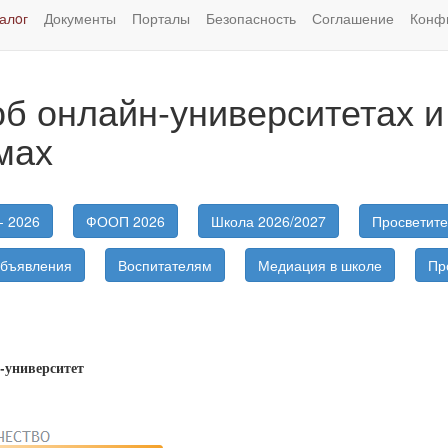
алoг
Документы
Порталы
Безопасность
Соглашение
Конф
б онлайн-университетах и
мах
- 2026
ФООП 2026
Школа 2026/2027
Просветите
бъявления
Воспитателям
Медиация в школе
Пр
-университет