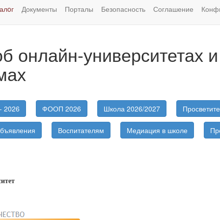
алoг
Документы
Порталы
Безопасность
Соглашение
Конф
б онлайн-университетах и
мах
- 2026
ФООП 2026
Школа 2026/2027
Просветите
бъявления
Воспитателям
Медиация в школе
Пр
ситет