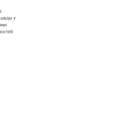
и
нажды у
ыми
ностей