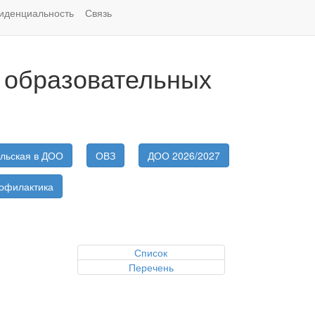
иденциальность
Связь
 образовательных
льская в ДОО
ОВЗ
ДОО 2026/2027
офилактика
Список
Перечень