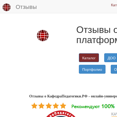
Кат
Отзывы
Отзывы о
платфор
Каталог
ДОО 
Портфолио
О
Отзывы о КафедраПедагогики.РФ - онлайн-универ